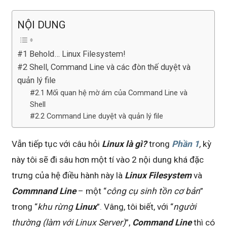
NỘI DUNG
#1 Behold… Linux Filesystem!
#2 Shell, Command Line và các đòn thế duyệt và
quản lý file
#2.1 Mối quan hệ mờ ám của Command Line và
Shell
#2.2 Command Line duyệt và quản lý file
Vẫn tiếp tục với câu hỏi
Linux là gì?
trong
Phần 1
,
kỳ
này tôi sẽ đi sâu hơn một tí vào 2 nội dung khá đặc
trưng của hệ điều hành này là
Linux Filesystem
và
Commnand Line
– một “
công cụ sinh tồn cơ bản
”
trong “
khu rừng
Linux
”. Vâng, tôi biết, với “
người
thường (làm với Linux Server)
”,
Command Line
thì có