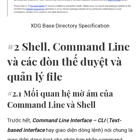
XDG Base Directory Specification
#2 Shell, Command Line
và các đòn thế duyệt và
quản lý file
#2.1 Mối quan hệ mờ ám của
Command Line và Shell
Trước hết,
Command Line Interface – CLI
(
Text-
based interface
hay giao diện dòng lệnh) nói chung là
giao diện dạng text cho phép bạn nhập command,