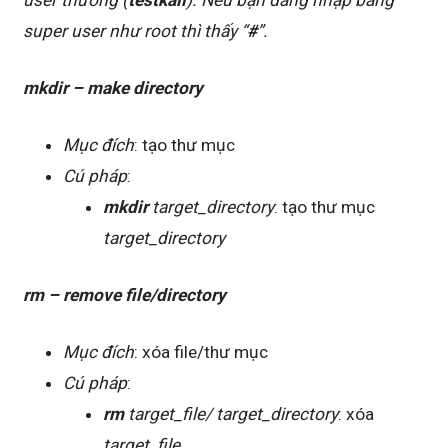
user thường (
testkali
). Nếu bạn đăng nhập bằng
super user như root thì thấy “
#
”.
mkdir – make directory
Mục đích
: tạo thư mục
Cú pháp
:
mkdir
target_directory
: tạo thư mục
target_directory
rm – remove file/directory
Mục đích
: xóa file/thư mục
Cú pháp
:
rm
target_file/ target_directory
: xóa
target_file