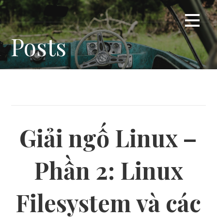
Skip
Giải ngố cho gà mờ
DUMMYTIP
to
content
Posts
Giải ngố Linux –
Phần 2: Linux
Filesystem và các