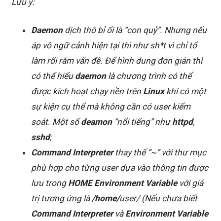
Lưu ý:
Daemon
dịch thô bỉ ổi là “con quỷ”. Nhưng nếu
áp vô ngữ cảnh hiện tại thì như sh*t vì chỉ tổ
làm rối rắm vấn đề. Để hình dung đơn giản thì
có thể hiểu
daemon
là chương trình có thể
được kích hoạt chạy nền trên
Linux
khi có một
sự kiện cụ thể mà không cần có user kiểm
soát. Một số
deamon
“nổi tiếng” như
httpd
,
sshd
;
Command Interpreter
thay thế “~” với thư mục
phù hợp cho từng user dựa vào thông tin được
lưu trong
HOME Environment Variable
với giá
trị tương ứng là
/home/
user/ (Nếu chưa biết
Command Interpreter
và
Environment Variable