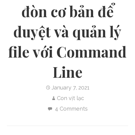
đòn cơ bản để
duyệt và quản lý
file với Command
Line
January 7, 2021
Con vịt lạc
4 Comments