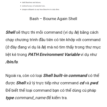
Bash – Bourne Again Shell
Shell
sẽ thực thi mỗi command (ví dụ
ls
) bằng cách
chạy chương trình đầu tiên có tên khớp với command
(ở đây đang ví dụ là
ls
) mà nó tìm thấy trong thư mục
liệt kê trong
PATH Environment Variable
ví dụ như
/bin/ls
.
Ngoài ra, còn có loại
Shell built-in command
có thể
được
Shell
xử lý trực tiếp như command
cd
và
pwd
.
Để biết thể loại command bạn có thể dùng cú pháp
type
command_name
để kiểm tra.