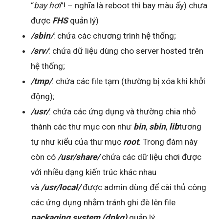
“
bay hơi
”! – nghĩa là reboot thì bay màu ấy) chưa
được
FHS
quản lý)
/sbin/
: chứa các chương trình hệ thống;
/srv/
: chứa dữ liệu dùng cho server hosted trên
hệ thống;
/tmp/
: chứa các file tạm (thường bị xóa khi khởi
động);
/usr/
: chứa các ứng dụng và thường chia nhỏ
thành các thư mục con như
bin
,
sbin
,
lib
tương
tự như kiểu của thư mục
root
. Trong đám này
còn có
/usr/share/
chứa các dữ liệu chơi được
với nhiều dạng kiến trúc khác nhau
và
/usr/local/
được admin dùng để cài thủ công
các ứng dụng nhằm tránh ghi đè lên file
packaging system (dpkg)
quản lý.