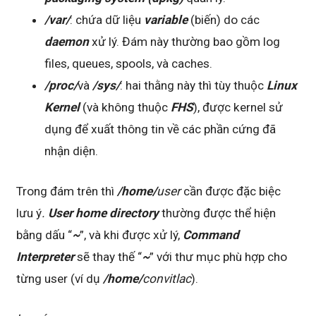
/var/
: chứa dữ liệu
variable
(biến) do các
daemon
xử lý. Đám này thường bao gồm log
files, queues, spools, và caches.
/proc/
và
/sys/
: hai thằng này thì tùy thuộc
Linux
Kernel
(và không thuộc
FHS
), được kernel sử
dụng để xuất thông tin về các phần cứng đã
nhận diện.
Trong đám trên thì
/home/
user
cần được đặc biệc
lưu ý
.
User home directory
thường được thể hiện
bằng dấu “
~
”, và khi được xử lý,
Command
Interpreter
sẽ thay thế “
~
” với thư mục phù hợp cho
từng user (ví dụ
/home/
convitlac
).