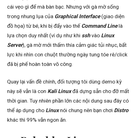
cái vẹo gì để mà bàn bạc. Nhưng với gà mờ sống
trong nhung lụa của
Graphical Interface
(giao diện
đồ họa) từ bé, khi bị đẩy vào thế
Command Line
là
lựa chọn duy nhất (ví dụ như khi
ssh
vào
Linux
Server
), gà mờ mới thấm thía cảm giác tủi nhục, bất
lực khi nhìn con chuột thường ngày tung tóe rê/click
đã bị phế hoàn toàn võ công.
Quay lại vấn đề chính, đối tượng tôi dùng demo kỳ
này sẽ vẫn là con
Kali Linux
đã dựng sẵn cho đỡ mất
thời gian. Tuy nhiên phần lớn các nội dung sau đây có
thể áp dụng cho
Linux
nói chung nên bạn chơi
Distro
khác thì 99% vẫn ngon ăn.