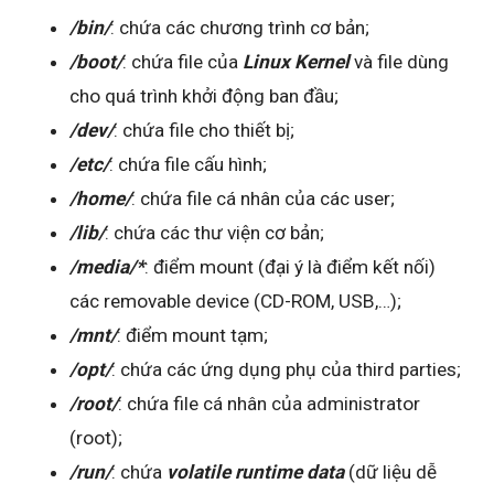
/bin/
: chứa các chương trình cơ bản;
/boot/
: chứa file của
Linux Kernel
và file dùng
cho quá trình khởi động ban đầu;
/dev/
: chứa file cho thiết bị;
/etc/
: chứa file cấu hình;
/home/
: chứa file cá nhân của các user;
/lib/
: chứa các thư viện cơ bản;
/media/*
: điểm mount (đại ý là điểm kết nối)
các removable device (CD-ROM, USB,…);
/mnt/
: điểm mount tạm;
/opt/
: chứa các ứng dụng phụ của third parties;
/root/
: chứa file cá nhân của administrator
(root);
/run/
: chứa
volatile runtime data
(dữ liệu dễ