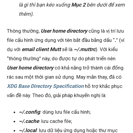
là gì thì bạn kéo xuống
Mục 2
bên dưới để xem
thêm).
Thông thường,
User home directory
cũng là vị trí lưu
file cấu hình ứng dụng với tên bắt đầu bằng dấu “
.
” (ví
dụ với
email client Mutt
sẽ là
~/.muttrc
). Với kiểu
“thông thường” này, do được tự do phát triển nên
User home directory
có khả năng trở thành cái đống
rác sau một thời gian sử dụng. May mắn thay, đã có
XDG Base Directory Specification
hỗ trợ khắc phục
vấn đề này. Theo đó, giải pháp khuyến nghị là:
~/.config
: dùng lưu file cấu hình;
~/.cache
: lưu cache file;
~/.local
: lưu dữ liệu ứng dụng hoặc thư mục