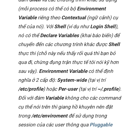
(mỗi process có thể có bộ
Environment
Variable
riêng theo
Contextual
(ngữ cảnh) cụ
thể của nó). Với
Shell
(ví dụ như
Login Shell
),
nó có thể
Declare Variables
(khai báo biến) để
chuyển đến các chương trình khác được
Shell
thực thi (chỗ này nếu thấy rối quá thì bạn bỏ
qua đi, chừng đụng trận thực tế tôi nói kỹ hơn
sau vậy).
Environment Variable
có thể định
nghĩa ở 2 cấp độ:
System-wide
(tại vị trí
/etc/profile
) hoặc
Per-user
(tại vị trí
~/.profile
).
Đối với đám
Variable
không cho các command
cụ thể nói trên thì giang hồ khuyên nên đặt
trong
/etc/enviroment
để sử dụng trong
session của các user thông qua
Pluggable