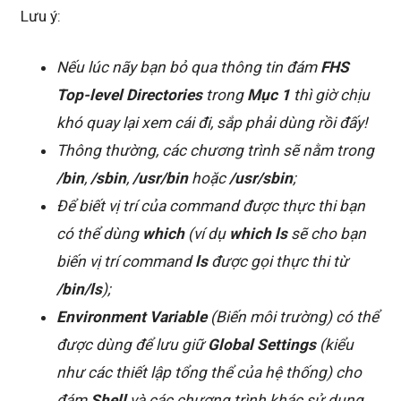
Lưu ý:
Nếu lúc nãy bạn bỏ qua thông tin đám
FHS
Top-level Directories
trong
Mục 1
thì giờ chịu
khó quay lại xem cái đi, sắp phải dùng rồi đấy!
Thông thường, các chương trình sẽ nằm trong
/bin
,
/sbin
,
/usr/bin
hoặc
/usr/sbin
;
Để biết vị trí của command được thực thi bạn
có thể dùng
which
(ví dụ
which ls
sẽ cho bạn
biến vị trí command
ls
được gọi thực thi từ
/bin/ls
);
Environment Variable
(Biến môi trường) có thể
được dùng để lưu giữ
Global Settings
(kiểu
như các thiết lập tổng thể của hệ thống) cho
đám
Shell
và các chương trình khác sử dụng