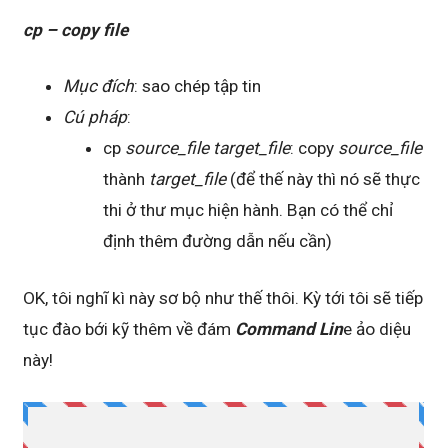
cp – copy file
Mục đích
: sao chép tập tin
Cú pháp
:
cp
source_file target_file
: copy
source_file
thành
target_file
(để thế này thì nó sẽ thực
thi ở thư mục hiện hành. Bạn có thể chỉ
định thêm đường dẫn nếu cần)
OK, tôi nghĩ kì này sơ bộ như thế thôi. Kỳ tới tôi sẽ tiếp
tục đào bới kỹ thêm về đám
Command Lin
e ảo diệu
này!