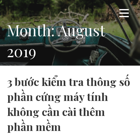
Skip
Giải ngố cho gà mờ
DUMMYTIP
to
content
Month: August
2019
3 bước kiểm tra thông số
phần cứng máy tính
không cần cài thêm
phần mềm