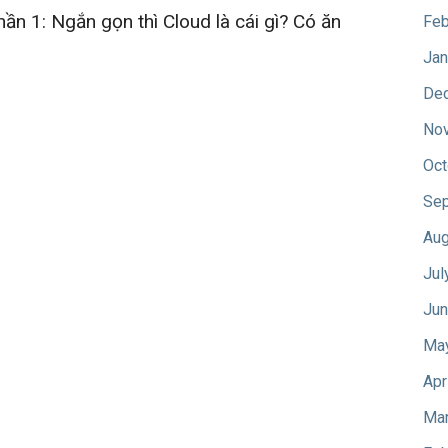
ần 1: Ngắn gọn thì Cloud là cái gì? Có ăn
Feb
Jan
De
No
Oct
Sep
Aug
Jul
Jun
Ma
Apr
Mar