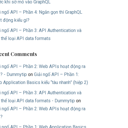
ớc khi sờ mó vào GraphQL
i ngố API – Phần 4: Ngắn gọn thì GraphQL
t động kiểu gì?
i ngố API – Phần 3: API Authentication và
 thể loại API data formats
cent Comments
i ngố API – Phần 2: Web APIs hoạt động ra
? - Dummytip
on
Giải ngố API – Phần 1:
 Application Basics kiểu “tàu nhanh” (hiệp 2)
i ngố API – Phần 3: API Authentication và
 thể loại API data formats - Dummytip
on
i ngố API – Phần 2: Web APIs hoạt động ra
o?
i ngố API – Phần 1: Web Application Basics