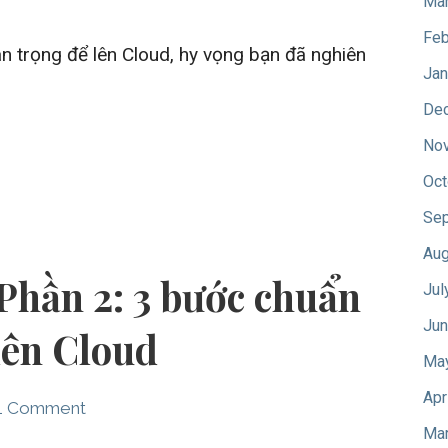
Mar
Feb
n trọng để lên Cloud, hy vọng bạn đã nghiên
Jan
De
No
Oct
Sep
Aug
Phần 2: 3 bước chuẩn
Jul
Jun
lên Cloud
Ma
Apr
1 Comment
Mar