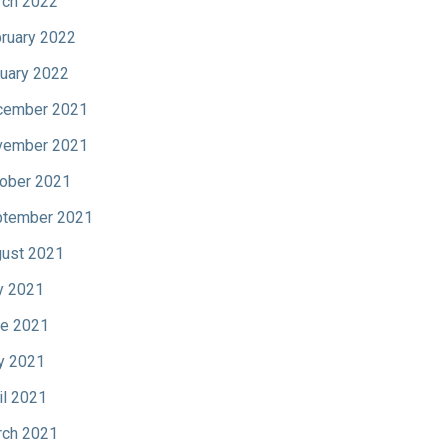
ch 2022
ruary 2022
uary 2022
cember 2021
vember 2021
ober 2021
tember 2021
ust 2021
y 2021
e 2021
y 2021
il 2021
ch 2021