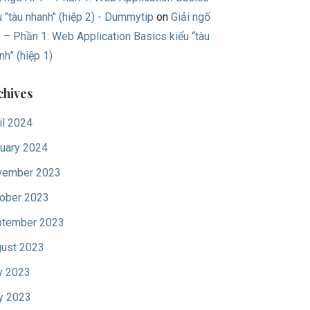
u "tàu nhanh" (hiệp 2) - Dummytip
on
Giải ngố
 – Phần 1: Web Application Basics kiểu “tàu
nh” (hiệp 1)
chives
il 2024
uary 2024
vember 2023
ober 2023
tember 2023
ust 2023
y 2023
y 2023