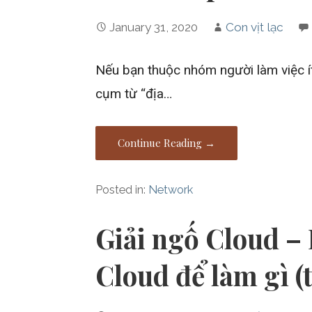
January 31, 2020
Con vịt lạc
Nếu bạn thuộc nhóm người làm việc ít
cụm từ “địa…
Continue Reading →
Posted in:
Network
Giải ngố Cloud – 
Cloud để làm gì (t