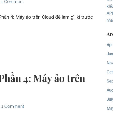
1 Comment
kiể
API
hần 4: Máy ảo trên Cloud để làm gì, kì trước
nha
Ar
Apr
Jan
No
Oct
Phần 4: Máy ảo trên
Sep
Aug
Jul
1 Comment
Ma