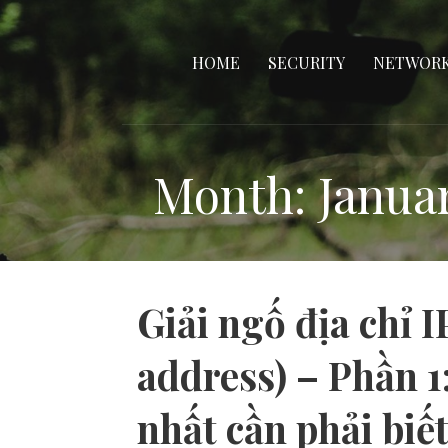
Giải ngố cho gà mờ
Skip
to
DUMMYTIP
HOME
SECURITY
NETWOR
content
Month: Janua
Giải ngố địa chỉ I
address) – Phần 1
nhất cần phải biế