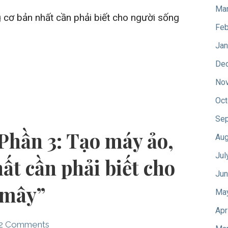
Mar
 cơ bản nhất cần phải biết cho người sống
Feb
Jan
De
No
Oct
Sep
Phần 3: Tạo máy ảo,
Aug
Jul
ất cần phải biết cho
Jun
 mây”
Ma
Apr
2 Comments