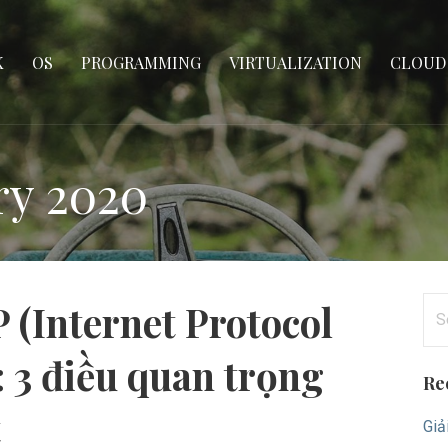
K
OS
PROGRAMMING
VIRTUALIZATION
CLOUD
ry 2020
Se
P (Internet Protocol
for
: 3 điều quan trọng
Re
t
Giả