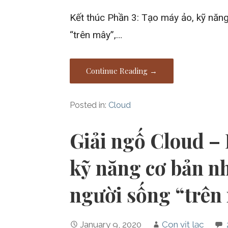
Kết thúc Phần 3: Tạo máy ảo, kỹ năng
“trên mây”,…
Continue Reading →
Posted in:
Cloud
Giải ngố Cloud – 
kỹ năng cơ bản nh
người sống “trên
January 9, 2020
Con vịt lạc