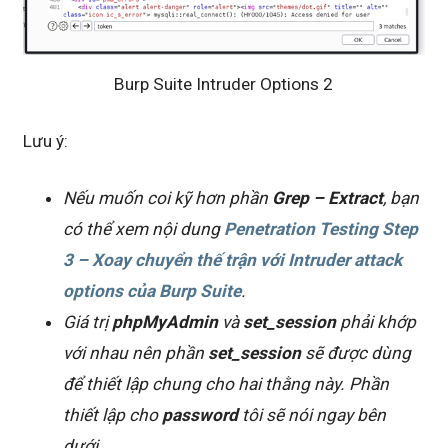
Burp Suite Intruder Options 2
Lưu ý:
Nếu muốn coi kỹ hơn phần
Grep – Extract
, bạn
có thể xem nội dung
Penetration Testing Step
3 – Xoay chuyển thế trận với Intruder attack
options của Burp Suite
.
Giá trị
phpMyAdmin
và
set_session
phải khớp
với nhau nên phần
set_session
sẽ được dùng
để thiết lập chung cho hai thằng này. Phần
thiết lập cho
password
tôi sẽ nói ngay bên
dưới.