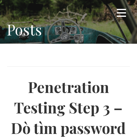
Skip
Giải ngố cho gà mờ
DUMMYTIP
to
content
Posts
Penetration
Testing Step 3 –
Dò tìm password