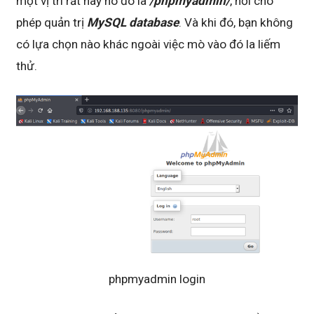
một vị trí rất hay ho đó là
/phpmyadmin/
, nơi cho
phép quản trị
MySQL database
. Và khi đó, bạn không
có lựa chọn nào khác ngoài việc mò vào đó la liếm
thử.
phpmyadmin login