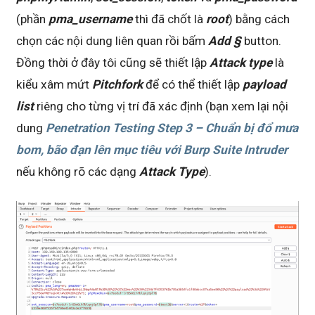
(phần
pma_username
thì đã chốt là
root
) bằng cách
chọn các nội dung liên quan rồi bấm
Add §
button.
Đồng thời ở đây tôi cũng sẽ thiết lập
Attack type
là
kiểu xâm mứt
Pitchfork
để có thể thiết lập
payload
list
riêng cho từng vị trí đã xác định (bạn xem lại nội
dung
Penetration Testing Step 3 – Chuẩn bị đổ mưa
bom, bão đạn lên mục tiêu với Burp Suite Intruder
nếu không rõ các dạng
Attack Type
).