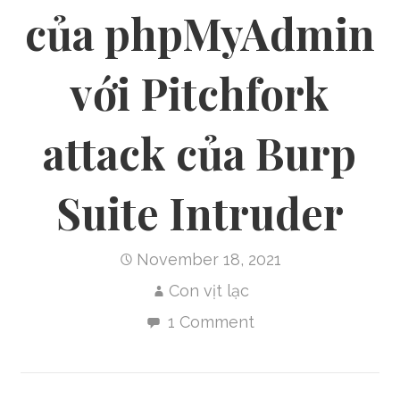
của phpMyAdmin
với Pitchfork
attack của Burp
Suite Intruder
November 18, 2021
Con vịt lạc
1 Comment