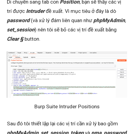
Di chuyển sang tab con
Position
, bạn sẽ thấy các vị
trí được
Intruder
đề xuất. Vì mục tiêu ở đây là dò
password
(và xử lý đám liên quan như
phpMyAdmin
,
set_session
) nên tôi sẽ bỏ các vị trí đề xuất bằng
Clear §
button.
Burp Suite Intruder Positions
Sau đó tôi thiết lập lại các vị trí cần xử lý bao gồm
phpMyAdmin
,
set_session
,
token
và
pma_password