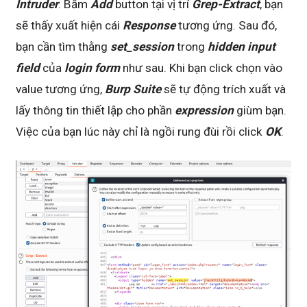
Intruder
. Bấm
Add
button tại vị trí
Grep-Extract
, bạn
sẽ thấy xuất hiện cái
Response
tương ứng. Sau đó,
bạn cần tìm thằng
set_session
trong
hidden input
field
của
login form
như sau. Khi bạn click chọn vào
value tương ứng,
Burp Suite
sẽ tự động trích xuất và
lấy thông tin thiết lập cho phần
expression
giùm bạn.
Việc của bạn lúc này chỉ là ngồi rung đùi rồi click
OK
.