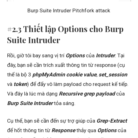
Burp Suite Intruder Pitchfork attack
#2.3 Thiết lập Options cho Burp
Suite Intruder
Rồi, giờ tôi bay sang vị trí
Options
của
Intruder
. Tại
đây, bạn sẽ cần trích xuất thông tin từ response (cụ
thể là bộ 3
phpMyAdmin cookie value
,
set_session
và
token
) để đẩy vô làm payload cho request kế tiếp.
Và đây là lúc mà dạng
Recursive grep payload
của
Burp Suite Intruder
tỏa sáng.
Cụ thể, bạn sẽ cần đến sự trợ giúp của
Grep-Extract
để hốt thông tin từ
Response
thảy qua
Options
của