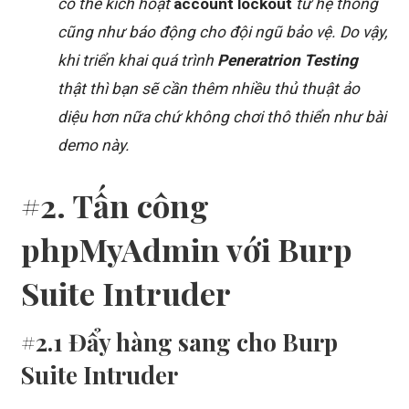
có thể kích hoạt
account lockout
từ hệ thống
cũng như báo động cho đội ngũ bảo vệ. Do vậy,
khi triển khai quá trình
Peneratrion Testing
thật thì bạn sẽ cần thêm nhiều thủ thuật ảo
diệu hơn nữa chứ không chơi thô thiển như bài
demo này.
#2. Tấn công
phpMyAdmin với Burp
Suite Intruder
#2.1 Đẩy hàng sang cho Burp
Suite Intruder