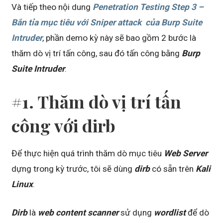
Và tiếp theo nội dung
Penetration Testing Step 3 –
Bắn tỉa mục tiêu với Sniper attack của Burp Suite
Intruder
, phần demo kỳ này sẽ bao gồm 2 bước là
thăm dò vị trí tấn công, sau đó tấn công bằng
Burp
Suite Intruder
.
#1. Thăm dò vị trí tấn
công với dirb
Để thực hiện quá trình thăm dò mục tiêu
Web Server
dựng trong kỳ trước, tôi sẽ dùng
dirb
có sẵn trên
Kali
Linux
.
Dirb
là
web content scanner
sử dụng
wordlist
để dò