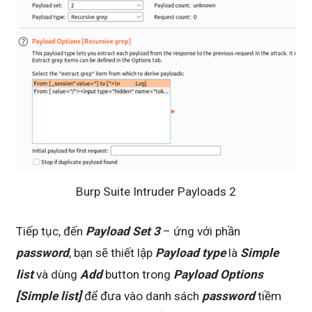
Burp Suite Intruder Payloads 2
Tiếp tục, đến
Payload Set 3
– ứng với phần
password
, bạn sẽ thiết lập
Payload type
là
Simple
list
và dùng
Add
button trong
Payload Options
[Simple list]
để đưa vào danh sách
password
tiềm