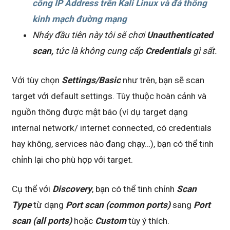
công IP Address trên Kali Linux và đả thông
kinh mạch đường mạng
Nháy đầu tiên này tôi sẽ chơi
Unauthenticated
scan,
tức là không cung cấp
Credentials
gì sất.
Với tùy chọn
Settings/Basic
như trên, bạn sẽ scan
target với default settings. Tùy thuộc hoàn cảnh và
nguồn thông được mật báo (ví dụ target dạng
internal network/ internet connected, có credentials
hay không, services nào đang chạy…), bạn có thể tinh
chỉnh lại cho phù hợp với target.
Cụ thể với
Discovery
, bạn có thể tinh chỉnh
Scan
Type
từ dạng
Port scan (common ports)
sang
Port
scan (all ports)
hoặc
Custom
tùy ý thích.