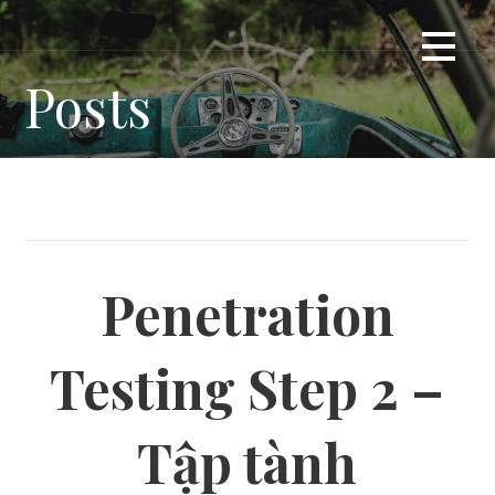
Skip
Giải ngố cho gà mờ
DUMMYTIP
to
content
Posts
Penetration
Testing Step 2 –
Tập tành