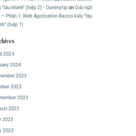
u "tàu nhanh" (hiệp 2) - Dummytip
on
Giải ngố
 – Phần 1: Web Application Basics kiểu “tàu
nh” (hiệp 1)
chives
il 2024
uary 2024
vember 2023
ober 2023
tember 2023
ust 2023
y 2023
y 2023