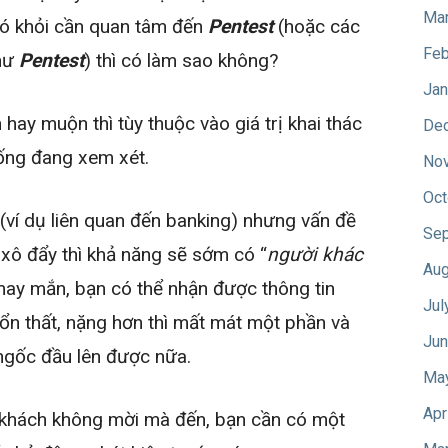
Mar
nó khỏi cần quan tâm đến
Pentest
(hoặc các
Feb
như
Pentest
) thì có làm sao không?
Jan
 hay muộn thì tùy thuộc vào giá trị khai thác
De
ống đang xem xét.
No
Oct
 (ví dụ liên quan đến banking) nhưng vấn đề
Sep
 xô đẩy thì khả năng sẽ sớm có “
người khác
Aug
may mắn, bạn có thể nhận được thông tin
Jul
ổn thất, nặng hơn thì mất mát một phần và
Jun
 ngốc đầu lên được nữa.
Ma
Apr
ị khách không mời mà đến, bạn cần có một