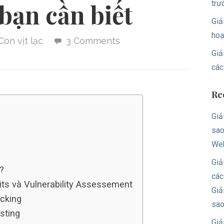
trư
 bạn cần biết
Giả
hoạ
Con vịt lạc
3 Comments
Giả
các
Re
Giả
sao
Web
Giả
?
các
dits và Vulnerability Assessement
Giả
acking
sa
sting
Giả