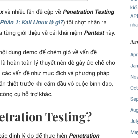
kiể
ux
và nhiều lần đề cập về
Penetration Testing
API
Phần 1: Kali Linux là gì?
) tôi chợt nhận ra
nha
a từng giới thiệu về cái khái niệm
Pentest
này.
Ar
ác nội dung demo để chém gió về vấn đề
Apr
 là hoàn toàn lý thuyết nên dễ gây ức chế cho
Jan
rõ các vấn đề như mục đích và phương pháp
No
cần thiết trước khi cắm đầu vô cuộc binh đao,
Oct
công cụ hỗ trợ khác.
Sep
Aug
netration Testing?
Jul
Ma
 xác định lý do để thực hiện
Penetration