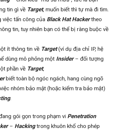
g tin gì về
Target
, muốn biết thì tự mà đi tìm.
 việc tấn công của
Black Hat Hacker
theo
ông tin, tuy nhiên bạn có thể bị ràng buộc về
t ít thông tin về
Target
(ví dụ địa chỉ IP, hệ
 thể dùng mô phỏng một
Insider
– đối tượng
một phần về
Target
;
er
biết toàn bộ ngóc ngách, hang cùng ngõ
 việc nhóm bảo mật (hoặc kiểm tra bảo mật)
sting
.
đang gói gọn trong phạm vi
Penetration
ker
–
Hacking
trong khuôn khổ cho phép