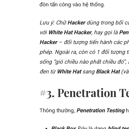
đòn tấn công vào hệ thống.
Lưu ý: Chữ
Hacker
dùng trong bối 
với
White Hat Hacker
, hay gọi là
Pen
Hacker
– đối tượng tiến hành các p
phép. Ngoài ra, còn có 1 đối tượng 
sống “gió chiều nào phất chiều đó”, 
đen từ
White Hat
sang
Black Hat
(và
#3. Penetration T
Thông thường,
Penetration Testing
h
Black Box
: Đây là dạng
blind te