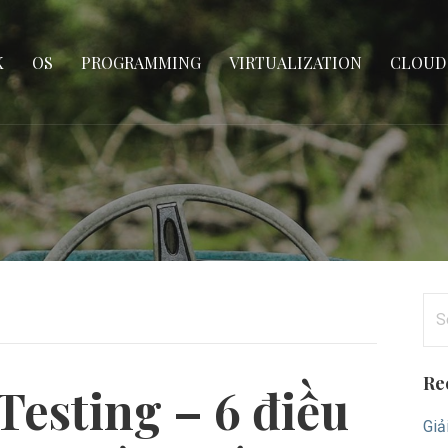
K
OS
PROGRAMMING
VIRTUALIZATION
CLOUD
Se
for
Re
Testing – 6 điều
Giả