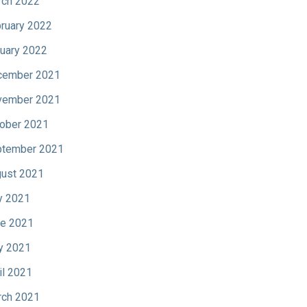
ch 2022
ruary 2022
uary 2022
cember 2021
vember 2021
ober 2021
tember 2021
ust 2021
y 2021
e 2021
y 2021
il 2021
ch 2021