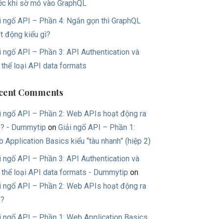
ớc khi sờ mó vào GraphQL
i ngố API – Phần 4: Ngắn gọn thì GraphQL
t động kiểu gì?
i ngố API – Phần 3: API Authentication và
 thể loại API data formats
cent Comments
i ngố API – Phần 2: Web APIs hoạt động ra
? - Dummytip
on
Giải ngố API – Phần 1:
 Application Basics kiểu “tàu nhanh” (hiệp 2)
i ngố API – Phần 3: API Authentication và
 thể loại API data formats - Dummytip
on
i ngố API – Phần 2: Web APIs hoạt động ra
o?
i ngố API – Phần 1: Web Application Basics