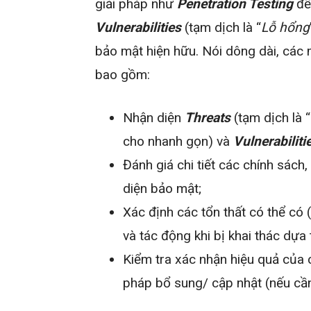
giải pháp như
Penetration Testing
để
Vulnerabilities
(tạm dịch là “
Lỗ hổng
bảo mật hiện hữu. Nói dông dài, các 
bao gồm:
Nhận diện
Threats
(tạm dịch là 
cho nhanh gọn) và
Vulnerabiliti
Đánh giá chi tiết các chính sách, 
diện bảo mật;
Xác định các tổn thất có thể có 
và tác động khi bị khai thác dựa 
Kiểm tra xác nhận hiệu quả của 
pháp bổ sung/ cập nhật (nếu cần