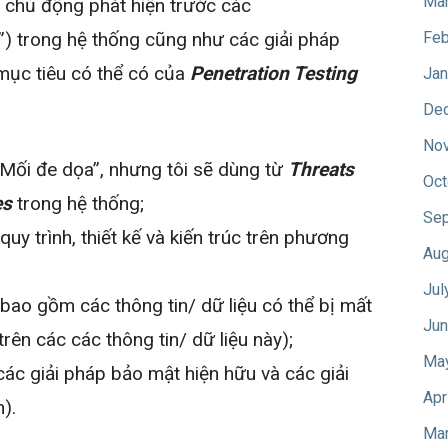
Mar
 chủ động phát hiện trước các
”) trong hệ thống cũng như các giải pháp
Feb
mục tiêu có thể có của
Penetration Testing
Jan
De
No
“Mối đe dọa”, nhưng tôi sẽ dùng từ
Threats
Oct
es
trong hệ thống;
Sep
quy trình, thiết kế và kiến trúc trên phương
Aug
Jul
(bao gồm các thông tin/ dữ liệu có thể bị mất
Jun
trên các các thông tin/ dữ liệu này);
Ma
các giải pháp bảo mật hiện hữu và các giải
Apr
).
Mar