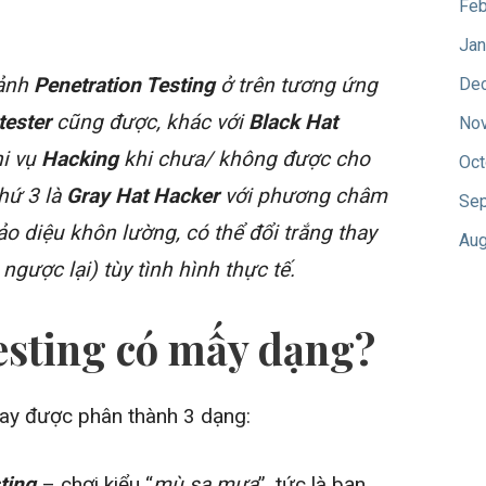
Feb
Jan
cảnh
Penetration Testing
ở trên tương ứng
De
tester
cũng được, khác với
Black Hat
No
hi vụ
Hacking
khi chưa/ không được cho
Oct
thứ 3 là
Gray Hat Hacker
với phương châm
Sep
ảo diệu khôn lường, có thể đổi trắng thay
Aug
 ngược lại) tùy tình hình thực tế.
esting có mấy dạng?
ay được phân thành 3 dạng:
sting
– chơi kiểu “
mù sa mưa
”, tức là bạn