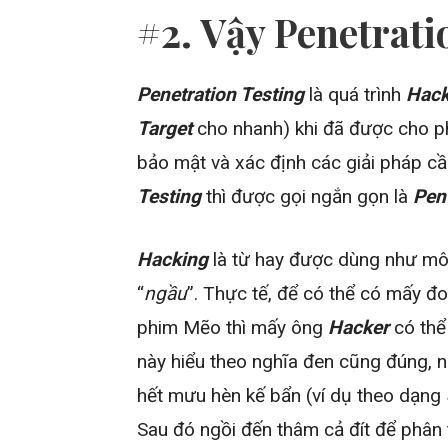
#2. Vậy Penetrati
Penetration Testing
là quá trình
Hack
Target
cho nhanh) khi đã được cho p
bảo mật và xác định các giải pháp cầ
Testing
thì được gọi ngắn gọn là
Pen
Hacking
là từ hay được dùng như mô 
“
ngầu
”. Thực tế, để có thể có mấy đ
phim Mẽo thì mấy ông
Hacker
có thể 
này hiểu theo nghĩa đen cũng đúng,
hết mưu hèn kế bẩn (ví dụ theo dạng
Sau đó ngồi đến thâm cả đít để phân t