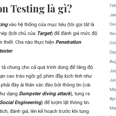
on Testing là gì?
Feb
Jan
ing
vào hệ thống của mục tiêu (tôi gọi tắt là
De
hép (bởi chủ của
Target
) để đánh giá mức độ
No
n thiết. Cha nào thực hiện
Penetration
Oct
tester
.
Sep
Aug
tả chung cho cả quá trình dùng để tăng độ
Jul
oạn cao trào ngồi gõ phím đầy kịch tính như
Jun
phải đày ải thân xác đào bới thông tin (cái
Ma
 như dạng
Dumpster diving attack
), tung ra
Apr
Social Engineering
) để lượm lặt thông tin.
Mar
ích, đánh giá, lên kế hoạch trước khi tung