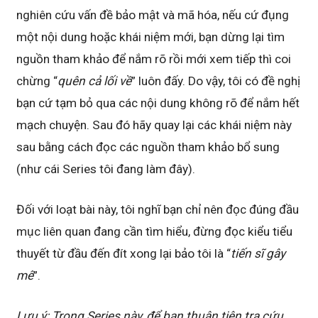
nghiên cứu vấn đề bảo mật và mã hóa, nếu cứ đụng
một nội dung hoặc khái niệm mới, bạn dừng lại tìm
nguồn tham khảo để nắm rõ rồi mới xem tiếp thì coi
chừng “
quên cả lối về
” luôn đấy. Do vậy, tôi có đề nghị
bạn cứ tạm bỏ qua các nội dung không rõ để nắm hết
mạch chuyện. Sau đó hãy quay lại các khái niệm này
sau bằng cách đọc các nguồn tham khảo bổ sung
(như cái Series tôi đang làm đây).
Đối với loạt bài này, tôi nghĩ bạn chỉ nên đọc đúng đầu
mục liên quan đang cần tìm hiểu, đừng đọc kiểu tiểu
thuyết từ đầu đến đít xong lại bảo tôi là “
tiến sĩ gây
mê
”.
Lưu ý: Trong Series này, để bạn thuận tiện tra cứu