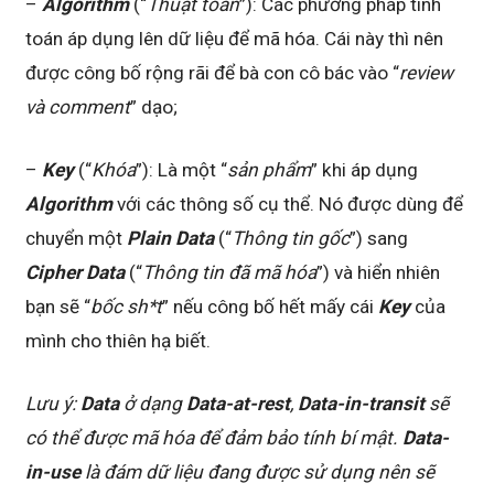
–
Algorithm
(“
Thuật toán
”): Các phương pháp tính
toán áp dụng lên dữ liệu để mã hóa. Cái này thì nên
được công bố rộng rãi để bà con cô bác vào “
review
và comment
” dạo;
–
Key
(“
Khóa
”): Là một “
sản phẩm
” khi áp dụng
Algorithm
với các thông số cụ thể. Nó được dùng để
chuyển một
Plain Data
(“
Thông tin gốc
”) sang
Cipher Data
(“
Thông tin đã mã hóa
”) và hiển nhiên
bạn sẽ “
bốc sh*t
” nếu công bố hết mấy cái
Key
của
mình cho thiên hạ biết.
Lưu ý:
Data
ở dạng
Data-at-rest
,
Data-in-transit
sẽ
có thể được mã hóa để đảm bảo tính bí mật.
Data-
in-use
là đám dữ liệu đang được sử dụng nên sẽ