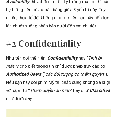
Availability
thì vất đi cho rồi. Lý tưởng mà nói thì các
hệ thống nên có sự cân bằng giữa 3 yếu tố này. Tuy
nhiên, thực tế đời không như mơ nên bạn hãy tiếp tục
lăn chuột xuống phần bên dưới để xem chi tiết.
#2 Confidentiality
Như tên gọi thể hiện,
Confidentiality
hay “
Tính bí
mật
” ý cho biết thông tin chỉ được phép truy cập bởi
Authorized Users
(“
các đối tượng có thẩm quyền
”).
Nếu bạn hay coi phim Mỹ thì chắc cũng không xa lạ gì
với cụm từ “
Thẩm quyền an ninh
” hay chữ
Classified
như dưới đây.