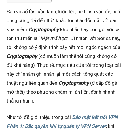
Sau vô số lần luồn lách, lươn lẹo, né tránh vấn đề, cuối
cùng cũng đã đến thời khắc tôi phải đối mặt với cái
khái niệm
Cryptography
khó nhằn hay còn gọi với cái
tên trìu mến là “
Mật mã học
”. Dĩ nhiên, với Series này,
tôi không có ý định trình bày hết mọi ngóc ngách của
Cryptography
(có muốn làm thế tôi cũng không có
đủ khả năng). Thực tế, mục tiêu của tôi trong loạt bài
này chỉ nhằm ghi nhận lại một cách tổng quát các
thuật ngữ liên quan đến
Cryptography
(ở cấp độ gà
mờ thôi) theo phương châm mì ăn liền, đánh nhanh
thắng nhanh.
Như tôi đã giới thiệu trong bài
Bảo mật kết nối VPN –
Phần 1: Đặc quyền khi tự quản lý VPN Server
, khi